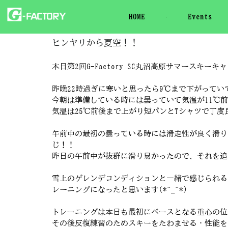
HOME
Events
ヒンヤリから夏空！！
本日第2回G-Factory SC丸沼高原サマースキー
昨晩22時過ぎに寒いと思ったら9℃まで下がって
今朝は準備している時には曇っていて気温が11℃
気温は25℃前後まで上がり短パンとTシャツで丁度良い
午前中の最初の曇っている時には滑走性が良く滑り
じ！！
昨日の午前中が抜群に滑り易かったので、それを追い
雪上のゲレンデコンディションと一緒で感じられる
レーニングになったと思います(*^_^*)
トレーニングは本日も最初にベースとなる重心の位
その後反復練習のためスキーをたわませる・性能を