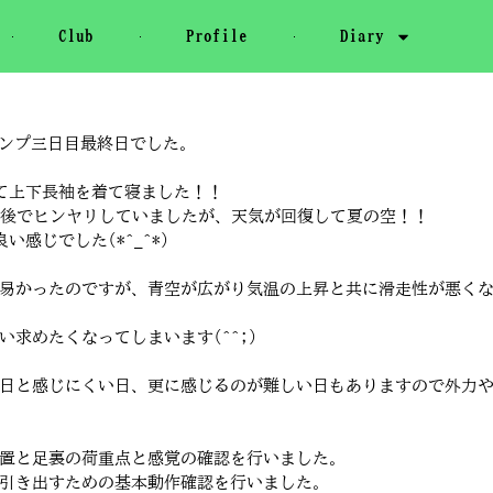
Club
Profile
Diary
キャンプ三日目最終日でした。
いて上下長袖を着て寝ました！！
前後でヒンヤリしていましたが、天気が回復して夏の空！！
感じでした(*^_^*)
易かったのですが、青空が広がり気温の上昇と共に滑走性が悪く
求めたくなってしまいます(^^;)
日と感じにくい日、更に感じるのが難しい日もありますので外力
置と足裏の荷重点と感覚の確認を行いました。
引き出すための基本動作確認を行いました。