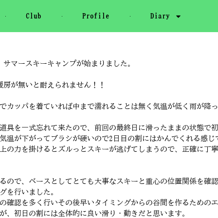
Club
Profile
Diary
」サマースキーキャンプが始まりました。
暖房が無いと耐えられません！！
でカッパを着ていれば中まで濡れることは無く気温が低く雨が降
道具を一式忘れて来たので、前回の最終日に滑ったままの状態で初
温が下がってブラシが硬いので2日目の割にはかんでくれる感じで助
上の力を掛けるとズルっとスキーが逃げてしまうので、正確に丁
るので、ベースとしてとても大事なスキーと重心の位置関係を確
グを行いました。
の確認を多く行いその後早いタイミングからの谷間を作るための
が、初日の割には全体的に良い滑り・動きだと思います。