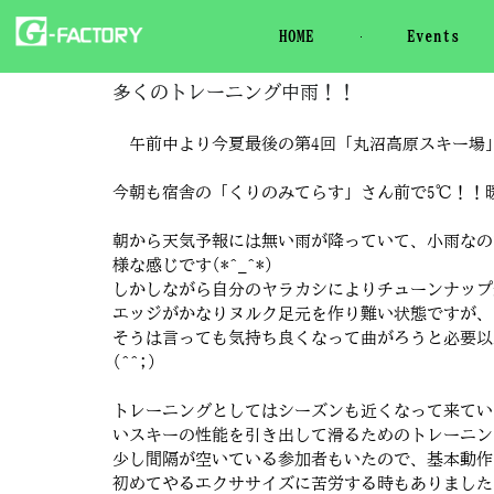
HOME
Events
多くのトレーニング中雨！！
午前中より今夏最後の第4回「丸沼高原スキー場
今朝も宿舎の「くりのみてらす」さん前で5℃！！
朝から天気予報には無い雨が降っていて、小雨なの
様な感じです(*^_^*)
しかしながら自分のヤラカシによりチューンナップ
エッジがかなりヌルク足元を作り難い状態ですが、気
そうは言っても気持ち良くなって曲がろうと必要以
(^^;)
トレーニングとしてはシーズンも近くなって来てい
いスキーの性能を引き出して滑るためのトレーニン
少し間隔が空いている参加者もいたので、基本動作
初めてやるエクササイズに苦労する時もありました