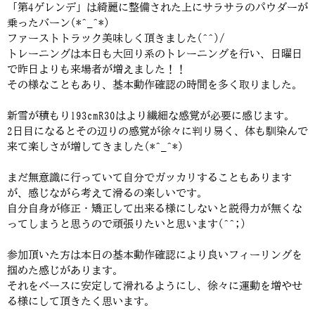
「第4ゲレンデ」は綺麗に整備された上にサラサラのパウダーが
乗ったバーン(*^_^*)
ファーストトラック美味しく頂きました(^^)/
トレーニングは本日も大回り系のトレーニングを行い、日曜日
で昨日よりも来場者が増えました！！
その様なこともあり、基本動作確認の時間を多く取りました。
新雪が積もり193cmR30はより繊細な感覚が必要に感じます。
2日目になるとその辺りの感覚が徐々に判り易く、体も馴染んで
来て楽しさが増してきました(*^_^*)
まだ無意識に行っていて自分でガッカリすることもあります
が、感じながら考えて滑るの楽しいです。
自分自身が修正・矯正して出来る様にしないと説得力が無くな
ってしまうと思うので頑張りたいと思います(^^;)
参加頂いた方は本日の基本動作確認により良いフィーリングを
掴めた感じがあります。
それをベースに安定して滑れるようにし、徐々に運動を増やせ
る様にして頂きたく思います。