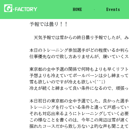
HOME
Events
予報では曇り！！
天気予報では雪からの終日曇り予報でしたが、みるみ
本日のトレーニング参加選手がどの程度いるか判らずR
仕事優先なので致し方ありませんが、履いていくスキ
東京都の全中予選の関係で何時もよりも早くリフト
予想よりも冷えていてポールバーンは少し締まって
雪も欲しいのですが冷えも欲しい(^^;)
冷えが続くと締まって良い条件になるので、頑張って
本日初日の東京都の全中予選でした。良かった選手
トレーニングを行っている条件と違って戸惑ってい
それも対応出来るようにトレーニングしていく必要
この様なことを書くのは、今年この周辺は雪が遅く
掘れたコースだから致し方ないよ的な声も聞こえて