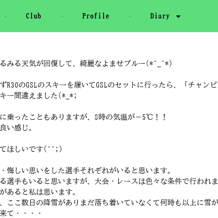
Club
Profile
Diary
る天気が回復して、綺麗なよませブルー(*^_^*)
30のGSLのスキーを履いてGSLのセットに行ったら、「チャンピオ
ー間違えました(*_*;
に乗ったこともありますが、8時の気温が－5℃！！
良い感じ。
ほしいです(^^;)
・悔しい思いをした選手それぞれがいると思います。
る選手もいると思いますが、大会・レースは色々な条件で行われ
があると私は思います。
、ここ数日の降雪がありまだ落ち着いていなくて何時も以上に雪
来て・・・・