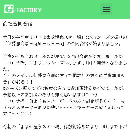
商社合同合宿
本日の午前中より「よませ温泉スキー場」にて3シーズン振りの
「伊藤忠商事＋丸紅＋双日＋α」の合同合宿が始まりました。
合宿の打ち合わせしたのが夏で、2回の合宿を提案しましたが
「コロナ禍」により、今シーズンはまずは1回の開催となりまし
た。
今回のメインは伊藤忠商事の方々で他数社の方々にご参加頂き
合計が45名！！
3シーズン振りでどの程度の方々に参加頂けるか不安でしたが、
予想以上の参加者があり有難く思います(*^_^*)
「コロナ禍」前よりもスノーボードの方の割合が多くなり、ち
ょっとスキーヤー形見が狭い～～～スキーヤーの皆さん戻って
来て～～(^^;)
今朝の「よませ温泉スキー場」は放射冷却により－9℃まで下が