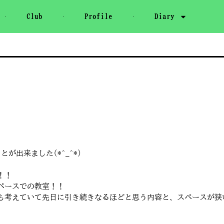
Club
Profile
Diary
出来ました(*^_^*)
！！
ペースでの教室！！
も考えていて先日に引き続きなるほどと思う内容と、スペースが狭