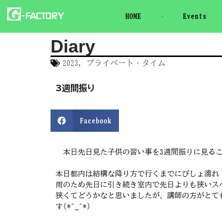
HOME
Events
Diary
2023
,
プライベート・タイム
3週間振り
Facebook
本日先日見た子供の習い事を3週間振りに見ることが
本日都内は結構な降り方で行くまでにびしょ濡れ
雨のため先日に引き続き室内で先日よりも狭いス
狭くてどうかなと思いましたが、講師の方がとて
す(*^_^*)