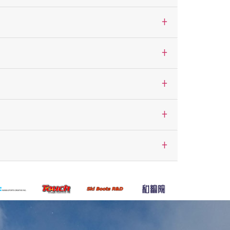
+
+
+
+
+