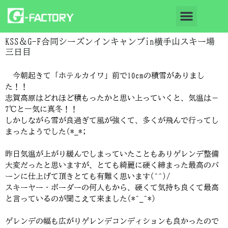
KSS＆G-F合同シーズンインキャンプin横手山スキー場
三日目
今朝起きて「ホテルカイワ」前で10cmの積雪がありまし
た！！
志賀高原はどれほど積もったかと思い上っていくと、気温は－
7℃と一気に真冬！！
しかしながら雪が良過ぎて風が強くて、多くが飛んで行ってし
まったようでした(*_*;
昨日気温が上がり緩んでしまっていたこともありゲレンデ整備
大変だったと思いますが、とても綺麗に硬く締まった最高のバ
ーンに仕上げて頂きとても有難く思います(^^)/
スキーヤー・ボーダーの何人もから、硬くて気持ち良くて最高
と言っているのが聞こえて来ました(*^_^*)
ゲレンデの幅も広がりゲレンデコンディションも良かったので