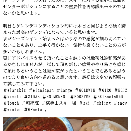
作・コントロールを行うために、スキーに対する重心の位置を
センターポジションにすることの重要性を再認識出来たのでは
ないかと思います。
明日もゲレンデコンディション的には本日と同じような硬く締
まった最高のゲレンデになっていると思います。
まだシーズンイン・始まったばかりなので感覚が掴み切れてい
ないこともあり、上手く行かない・気持ち良くないことの方が
多いかもしれません。
更にアドバイスさせて頂いたことを試すのは最初は違和感があ
るかもしれませんが、試して頂き新しい感覚ややり易さを感じ
て頂けるということは幅が広がったということでもあると思う
のでより良い方向へ進めると思います。最初は大変でも頑張っ
て試してみて下さい。
＃elanskis ＃elanjapan ＃Lange ＃GOLDWIN ＃GIRO ＃BLIZ
＃kizaki ＃SIDAS ＃HOLMENKOL ＃BOOSTER ＃SKIBootsR&D
＃Touch ＃和綜院 ＃横手山スキー場 ＃ski ＃skiing ＃snow
＃winter ＃GFactory