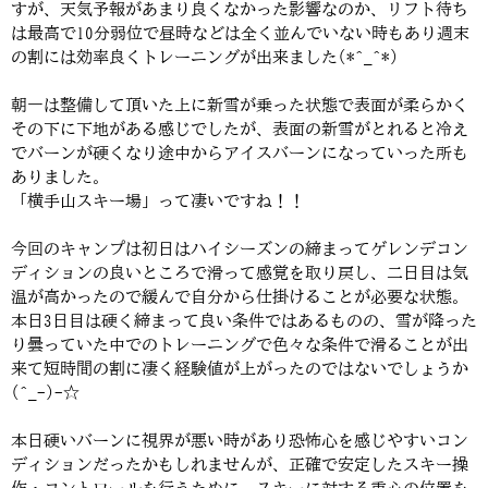
すが、天気予報があまり良くなかった影響なのか、リフト待ち
は最高で10分弱位で昼時などは全く並んでいない時もあり週末
の割には効率良くトレーニングが出来ました(*^_^*)
朝一は整備して頂いた上に新雪が乗った状態で表面が柔らかく
その下に下地がある感じでしたが、表面の新雪がとれると冷え
でバーンが硬くなり途中からアイスバーンになっていった所も
ありました。
「横手山スキー場」って凄いですね！！
今回のキャンプは初日はハイシーズンの締まってゲレンデコン
ディションの良いところで滑って感覚を取り戻し、二日目は気
温が高かったので緩んで自分から仕掛けることが必要な状態。
本日3日目は硬く締まって良い条件ではあるものの、雪が降った
り曇っていた中でのトレーニングで色々な条件で滑ることが出
来て短時間の割に凄く経験値が上がったのではないでしょうか
(^_-)-☆
本日硬いバーンに視界が悪い時があり恐怖心を感じやすいコン
ディションだったかもしれませんが、正確で安定したスキー操