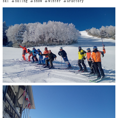
ski ＃skiing ＃snow ＃winter ＃GFactory