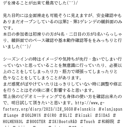
デを滑ることが出来て最高でした(^^)/
見た目的には全面滑走も可能そうに見えますが、安全確認中も
ありまだオープンしているのは第2・第3ゲレンデの緩斜面のみ
です。
本日の参加者は初滑りの方が4名・二日目の方が3名いらっしゃ
り、緩斜面でのベース確認や基本動作確認等ををみっちりと行
いました(^^)/
シーズンインの時はイメージや気持ちが先行・急いでしまい行
っていないと思っていることを無意識に行っていたり、必要以
上のことをしてしまったり力・筋力で頑張ってしまったりと
色々なことをしてしまうことがあります。
まだ感覚がぼやけていたりはっきりしていない時に調整や修正
を行うことはその後に凄く影響すると思います。
雪上後のビデオミーティングでも身体の使い方を確認出来たの
で、明日試して頂きたいと思います。http://www.g-
factory.org/diary/2023/12#_5080＃elanskis ＃elanjapan
＃Lange ＃GOLDWIN ＃GIRO ＃BLIZ ＃kizaki ＃SIDAS ＃
HOLMENKOL ＃BOOSTER ＃SKIBootsR&D ＃Touch ＃和綜院 ＃