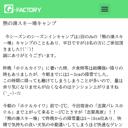
熊の湯スキー場キャンプ
今シーズンのシーズンインキャンプは1回のみの「熊の湯スキ
ー場」キャンプのこともあり、平日ですが10名の方にご参加頂
きました!(^^)!
誠にありがとうございます。
昨晩「ホテルカイワ」に着いた時、夕食時等は結構強い降りの
時もありましたが、今朝までには2～3cmの降雪でした。
この時期に降っても融けてしまうしまうことが多いので、量は
余り気になりませんが白くなるのはテンション上がりますね
(^_-)-☆
今朝の「ホテルカイワ」前で-2℃、今回宿舎の「志賀パレスホ
テル」まで上がって来ると－8℃とさすが「志賀高原」！！
「熊の湯スキー場」で昨晩からの降雪量は5～10cm位あり、快
晴で気持ちの良い天気の中勘違いしてしまうほど快適なゲレン