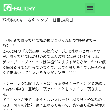
熊の湯スキー場キャンプ二日目最終日
朝起きて曇っていて熱が抜けなかった様で7時過ぎで－
3℃！！
この12月の「志賀高原」の標高で－3℃は暖かいと思います
が、曇っていて陽が無いので気温の割には寒く感じました。
ゲレンデコンディションは気温があまり下がらなかったので硬
く締まるまでは行っていなくて、とても滑り易くて気持ちの良
くて勘違いしてしまいそうなゲレンデ!(^^)!
トレーニングは昨日の夕方に行った技術ミーティングで確認し
た身体の動き・意識して頂きたいことをトライして頂きまし
た。
ぎこちなさが出てしまう方もいましたが、滑り易さや運動のし
易さ・滑りの質が一気に上がる方もいて、良い滑り確率が増え