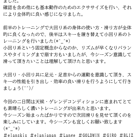
ました。
確認を含め他にも基本動作のためのエクササイズを行い、それ
により全体的に良い感じになりました。
前半のトレーニングで大回り系の身体の使い方・滑り方が全体
的に良くなったので、後半はスキーを履き替えて小回り系のト
レーニングを行いました(*^_^*)
小回り系という固定概念からなのか、リズムが早くなりバラン
スやタイミングまで崩す方もいましたが、今シーズン意識して
滑って頂きたいことは理解して頂けたと思います。
大回り・小回り共に足元・足首からの運動を意識して頂き、ス
キーの性能を引き出し・効率の良い滑りを行うようにして行き
ましょう(^^)/
今回の二日間は天候・ゲレンデコンディションに恵まれてとて
も素晴らしく濃いトレーニングが出来たと思います。
今シーズン始まったばかりですので次回滑りを見せて頂くのを
楽しみにしています。今シーズンも宜しくお願い致します
(*^_^*)
＃elanskis ＃elanjapan ＃Lange ＃GOLDWIN ＃GIRO ＃BLIZ