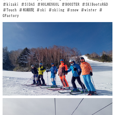
＃kizaki ＃SIDAS ＃HOLMENKOL ＃BOOSTER ＃SKIBootsR&D
＃Touch ＃和綜院 ＃ski ＃skiing ＃snow ＃winter ＃
GFactory