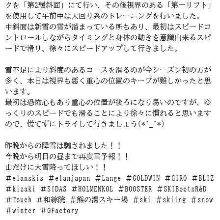
クを「第2緩斜面」にて行い、その後視界のある「第一リフト」
を使用して午前中は大回り系のトレーニングを行いました。
中斜面は新雪の雪が溜まっている所もあり、最初はスピードコ
ントロールしながらタイミングと身体の動きを意識出来るスピ
ードで滑り、徐々にスピードアップして行きました。
雪不足により斜度のあるコースを滑るのが今シーズン初の方が
多く、本日は視界も悪く重心の位置のキープが難しかったと思
います。
最初は恐怖心もあり重心の位置が後ろになり易いのですが、ゆ
っくりのスピードでも滑ることにより徐々に慣れると思います
ので、慌てずにトライして行きましょう(*^_^*)
昨晩からの降雪は騙されました！！
今晩から明日の昼まで再度雪予報！！
山だけに大雪降ってほしい！！
＃elanskis ＃elanjapan ＃Lange ＃GOLDWIN ＃GIRO ＃BLIZ
＃kizaki ＃SIDAS ＃HOLMENKOL ＃BOOSTER ＃SKIBootsR&D
＃Touch ＃和綜院 ＃熊の湯スキー場 ＃ski ＃skiing ＃snow
＃winter ＃GFactory