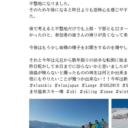
不整地になりました。
そのため午後になると昨日よりも恐怖心を感じやす
た。
後で考えると不整地だけでも上部・下部とも22タ
かったのと、参加者の皆さんの滑りが良くなって来
今後はもう少し皆様の様子をお聞きするのを増やして
それと今年は元旦から数年振りの派手な転倒に始ま
昨日乾かして本日までに治らないかと思いましたが、
液晶が映らないと撮ったものの再生は何とか出来ま
他にもやりたいことが幾つか出来ない！！今年は新
＃elanskis ＃elanjapan ＃Lange ＃GOLDWIN
ませ温泉スキー場 ＃ski ＃skiing ＃snow ＃winte