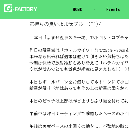
HOME
Events
気持ちの良いよませブルー(^^)/
本日「よませ温泉スキー場」で小回り・コブチャ
昨日の降雪量は「ホテルカイワ」前で25cm～30cm
本来なら出来れば週末は避けて頂きたい気持ちはあ
今朝は快晴で放射冷却もあり冷えて「ホテルカイワ」
空気が澄んでとても景色が綺麗に見えました!(^^)
本日もポールバーンをお借りしてネトロンにて小回
新雪が降り下地はあってもその上の新雪は柔らかく
本日のピッチは上部は昨日よりもふり幅を付けて4.
午前中は昨日ミーティングで確認したベースの小回
午後は再度ベースの小回りの動きに、不整地の時に