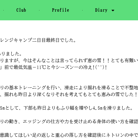
Club
Profile
Diary
レンジキャンプ二日目最終日でした。
ありました。
りますが、今はそんなことは言ってられず恵の雪！！とても有難
前で最低気温－11℃と今シーズン一の冷え!(^^)!
!
りの基本トレーニングを行い、滑走により掘れを滑ることで不整
、掘れも昨日より深くなりそれを考えてもとても恵みの雪でした
5mとして、下部も昨日よりもふり幅を増やし4.5mを滑りました。
りの動き、エッジングの仕方や力を受け止める身体の使い方を確
意識してほしい足の返しと重心の落し方を確認後にネトロンの中