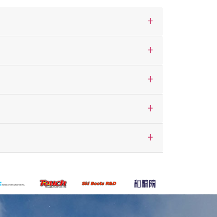
+
+
+
+
+