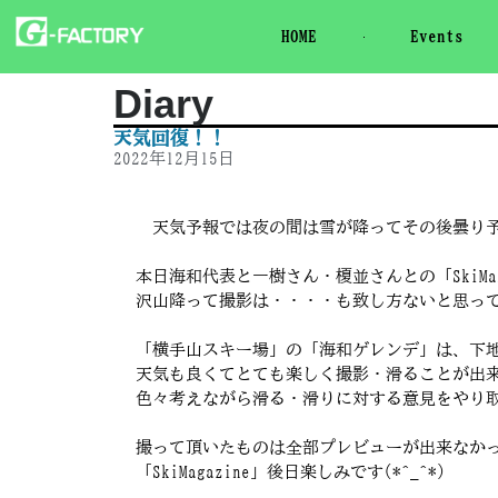
HOME
Events
Diary
天気回復！！
2022年12月15日
天気予報では夜の間は雪が降ってその後曇り予報
本日海和代表と一樹さん・榎並さんとの「SkiM
沢山降って撮影は・・・・も致し方ないと思ってい
「横手山スキー場」の「海和ゲレンデ」は、下地
天気も良くてとても楽しく撮影・滑ることが出来まし
色々考えながら滑る・滑りに対する意見をやり取り
撮って頂いたものは全部プレビューが出来なかっ
「SkiMagazine」後日楽しみです(*^_^*)