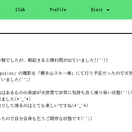
Club
Profile
Diary
でしたが、朝起きると晴れ間が出ていました!(^^)!
agazine」の撮影を「横手山スキー場」にて行う予定だったので
ました(^^;)
はあるものの表面が天然雪で非常に気持ち良く滑り易い状態(^^)
た(*^_^*)
して滑るのはとても楽しいですね(*^_^*)
たので自分自身も乞うご期待な状態です(^^;)