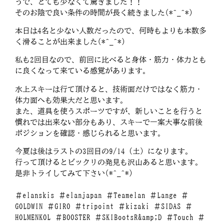
うで、とても少なくて驚きました！！
そのお陰で良い条件の時間が長く続きました(*^_^*)
本日は4名と少ない人数だったので、何時もよりも本数多
く滑ることが出来ました(*^_^*)
私も2回目なので、前回に比べると身体・筋力・体力とも
に良くなって来ている感覚があります。
水上スキーは行て頂けると、技術面だけではなく筋力・
体力面へも効果大だと思います。
また、道具を使うスポーツですが、新しいことを行うと
慣れでは出来ない部分もあり、スキーで一案大事な前後
ポジションを確認・感じられると思います。
今夏は後はラストの3回目の9/14（土）になります。
行って頂けるとビックリの発見も沢山あると思います。
是非トライしてみて下さい(*^_^*)
＃elanskis ＃elanjapan ＃Teamelan ＃Lange ＃
GOLDWIN ＃GIRO ＃tripoint ＃kizaki ＃SIDAS ＃
HOLMENKOL ＃BOOSTER ＃SKIBootsR&amp;D ＃Touch ＃