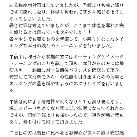
ある程度雨対策はしていましたが、予報よりも強い降り
でずぶ濡れになり、体温を奪われて寒さを感じるように
なってしまいました。
暑さ対策は考えていましたが、ここまで体温を奪われ寒
く感じるとは思っていませんでした！！
各々少しでも着るものを準備して、小降りになったタイ
ミングで本日の残りのトレーニングを行いました。
午前中は昨日から参加の方にはミーティングとイメージ
トレーニングのことを試して頂き、本日からの方には最
初スキー・斜面に対する前後バランスを確認して頂き、
安定して来た所でスキーの性能を引き出すための荷重と
エッジングの量を増やすようにエクササイズを行いまし
た。
午後は雨により滑走性が良くなりとても滑り易くなり、
滑走スピードも速くなり雪に近い状態になってくれたの
ですが、雨が予報よりも強かったので、視界が悪い時も
あり、気を付けて滑って頂きました。
二日目の方は初日に比べると恐怖心が徐々に減り安定感