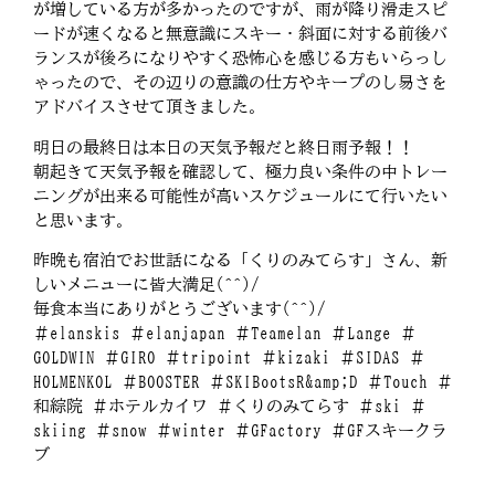
が増している方が多かったのですが、雨が降り滑走スピ
ードが速くなると無意識にスキー・斜面に対する前後バ
ランスが後ろになりやすく恐怖心を感じる方もいらっし
ゃったので、その辺りの意識の仕方やキープのし易さを
アドバイスさせて頂きました。
明日の最終日は本日の天気予報だと終日雨予報！！
朝起きて天気予報を確認して、極力良い条件の中トレー
ニングが出来る可能性が高いスケジュールにて行いたい
と思います。
昨晩も宿泊でお世話になる「くりのみてらす」さん、新
しいメニューに皆大満足(^^)/
毎食本当にありがとうございます(^^)/
＃elanskis ＃elanjapan ＃Teamelan ＃Lange ＃
GOLDWIN ＃GIRO ＃tripoint ＃kizaki ＃SIDAS ＃
HOLMENKOL ＃BOOSTER ＃SKIBootsR&amp;D ＃Touch ＃
和綜院 ＃ホテルカイワ ＃くりのみてらす ＃ski ＃
skiing ＃snow ＃winter ＃GFactory ＃GFスキークラ
ブ