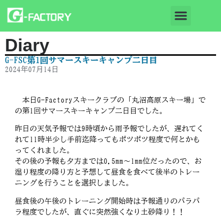
Diary
G-FSC第1回サマースキーキャンプ二日目
2024年07月14日
本日G-Factoryスキークラブの「丸沼高原スキー場」で
の第1回サマースキーキャンプ二日目でした。
昨日の天気予報では9時頃から雨予報でしたが、遅れてく
れて11時半少し手前迄降ってもポツポツ程度で何とかも
ってくれました。
その後の予報も夕方までは0.5mm～1mm位だったので、お
湿り程度の降り方と予想して昼食を食べて後半のトレー
ニングを行うことを選択しました。
昼食後の午後のトレーニング開始時は予報通りのパラパ
ラ程度でしたが、直ぐに突然強くなり土砂降り！！