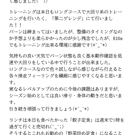
く感じました(^^)/
トレーニングは本日もロングコースで大回り系のトレー
ニングを行いたく、「第二ゲレンデ」にて行いまし
た！！
バーンは締まってはいましたが、整備のタイミングなの
か予想よりも柔らかかったのが少し残念でしたが、R30m
でもトレーニング出来る環境に感謝です(*^_^*)
気持ちの良い天気でバーン状態も良く基本動作確認を低
速や大回りをしている中で行うことが出来ました。
ロングコースなので色々試しながら感じながら行えると
各々滑走フィーリングを繊細に感じやすくなると思いま
す。
更なるレベルアップのために今後の課題はありますが、
シーズン始めとしては良い滑り・身体の動きだと思いま
す。
引き続き頑張って行きましょう(*^_^*)
ランチは本日も食べたかった「餃子定食」は週末で1時を
過ぎて行くと売切れ(^_^;)
そうするとこれもお勧めの「野菜炒め定食」になること