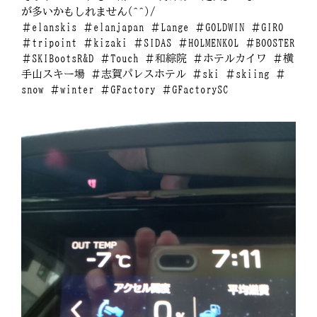
が多いかもしれません(^^)/
＃elanskis ＃elanjapan ＃Lange ＃GOLDWIN ＃GIRO
＃tripoint ＃kizaki ＃SIDAS ＃HOLMENKOL ＃BOOSTER
＃SKIBootsR&D ＃Touch ＃和綜院 ＃ホテルカイワ ＃横
手山スキー場 ＃志賀パレスホテル ＃ski ＃skiing ＃
snow ＃winter ＃GFactory ＃GFactorySC