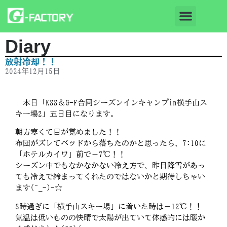
Diary
放射冷却！！
2024年12月15日
本日「KSS＆G-F合同シーズンインキャンプin横手山ス
キー場2」五日目になります。
朝方寒くて目が覚めました！！
布団がズレてベッドから落ちたのかと思ったら、7:10に
「ホテルカイワ」前で－7℃！！
シーズン中でもなかなかない冷え方で、昨日降雪があっ
ても冷えで締まってくれたのではないかと期待しちゃい
ます(^_-)-☆
8時過ぎに「横手山スキー場」に着いた時は－12℃！！
気温は低いものの快晴で太陽が出ていて体感的には暖か