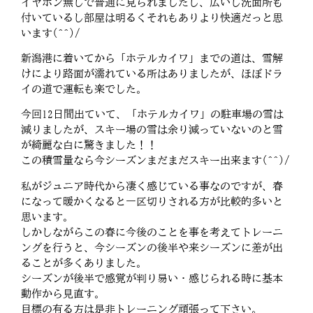
イヤホン無しで普通に見られましたし、広いし洗面所も
付いているし部屋は明るくそれもありより快適だっと思
います(^^)/
新潟港に着いてから「ホテルカイワ」までの道は、雪解
けにより路面が濡れている所はありましたが、ほぼドラ
イの道で運転も楽でした。
今回12日間出ていて、「ホテルカイワ」の駐車場の雪は
減りましたが、スキー場の雪は余り減っていないのと雪
が綺麗な白に驚きました！！
この積雪量なら今シーズンまだまだスキー出来ます(^^)/
私がジュニア時代から凄く感じている事なのですが、春
になって暖かくなると一区切りされる方が比較的多いと
思います。
しかしながらこの春に今後のことを事を考えてトレーニ
ングを行うと、今シーズンの後半や来シーズンに差が出
ることが多くありました。
シーズンが後半で感覚が判り易い・感じられる時に基本
動作から見直す。
目標の有る方は是非トレーニング頑張って下さい。