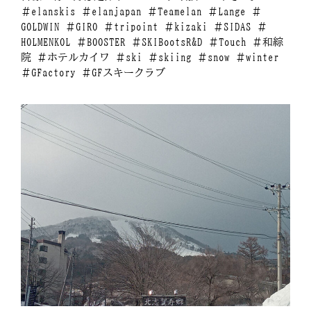
＃elanskis ＃elanjapan ＃Teamelan ＃Lange ＃
GOLDWIN ＃GIRO ＃tripoint ＃kizaki ＃SIDAS ＃
HOLMENKOL ＃BOOSTER ＃SKIBootsR&D ＃Touch ＃和綜
院 ＃ホテルカイワ ＃ski ＃skiing ＃snow ＃winter
＃GFactory ＃GFスキークラブ