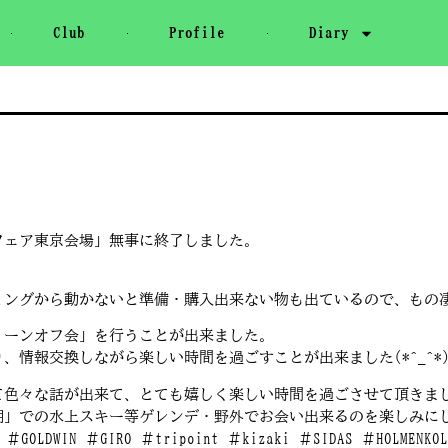
Club
Profile
Diary
ェア東京会場」無事に終了しました。
ミングから動かないと準備・購入出来ない物も出ているので、もの
リーンオフ会」を行うことが出来ました。
情報交換しながら楽しい時間を過ごすことが出来ました(*^_^*
て色々な話が出来て、とても嬉しく楽しい時間を過ごさせて頂きま
」での水上スキー等ゲレンデ・野外でお会い出来るのを楽しみにして
ge ＃GOLDWIN ＃GIRO ＃tripoint ＃kizaki ＃SIDAS ＃HOLM