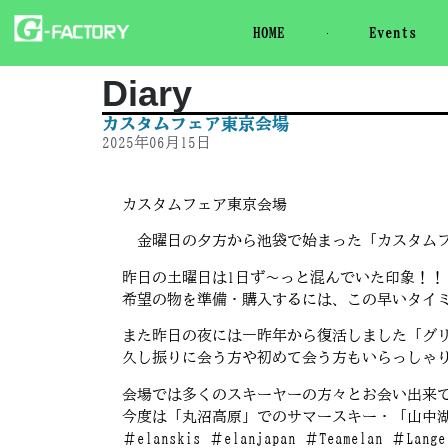
HOME
Events
Diary
カスタムフェア東京会場
2025年06月15日
カスタムフェア東京会場
金曜日の夕方から池袋で始まった「カスタムフ
昨日の土曜日は1日ず～っと混んでいた印象！！
希望の物を準備・購入するには、この早いタイ
また昨日の夜には一昨年から復活しました「グ
久し振りに会う方や初めて会う方もいらっしゃり、
会場では多くのスキーヤーの方々とお会い出来
今度は「丸沼高原」でのサマースキー・「山中湖
＃elanskis ＃elanjapan ＃Teamelan ＃Lan