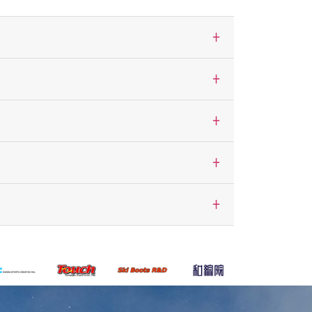
+
+
+
+
+