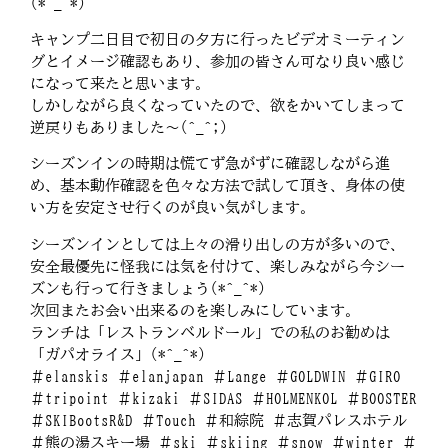
(*^_^*)
キャンプ二日目で初日の夕方に行ったビデオミーティン
グとイメージ確認もあり、参加の皆さん可なり良い感じ
になって来たと思います。
しかしながら良くなっていたので、欲をかいてしまって
逆戻りもありました～(^_^;)
シーズンインの時期は慌てず急がずに確認しながら進
め、基本動作確認を色々な方法で試して頂き、身体の使
い方を安定させ行くのが良い気がします。
シーズンインとしては上々の滑り出しの方が多いので、
安全最優先に怪我には気を付けて、楽しみながら今シー
ズンも行って行きましょう(*^_^*)
次回またお会い出来るのを楽しみにしています。
ランチは「レストランベルドール」での私のお勧めは
「ガパオライス」(*^_^*)
＃elanskis ＃elanjapan ＃Lange ＃GOLDWIN ＃GIRO
＃tripoint ＃kizaki ＃SIDAS ＃HOLMENKOL ＃BOOSTER
＃SKIBootsR&D ＃Touch ＃和綜院 ＃志賀パレスホテル
＃熊の湯スキー場 ＃ski ＃skiing ＃snow ＃winter ＃