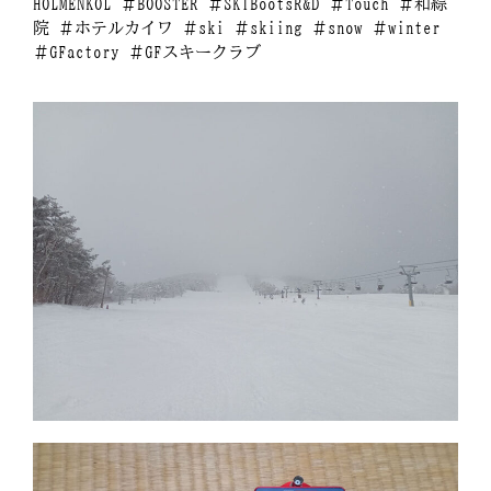
HOLMENKOL ＃BOOSTER ＃SKIBootsR&D ＃Touch ＃和綜
院 ＃ホテルカイワ ＃ski ＃skiing ＃snow ＃winter
＃GFactory ＃GFスキークラブ