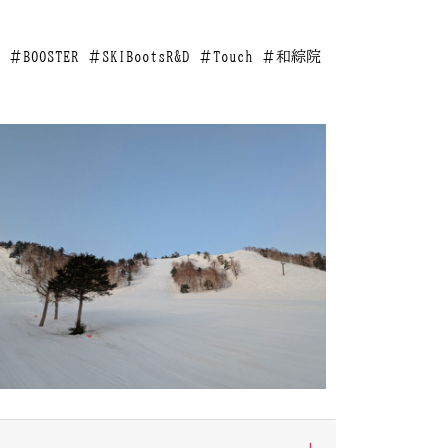
OL ＃BOOSTER ＃SKIBootsR&D ＃Touch ＃和綜院