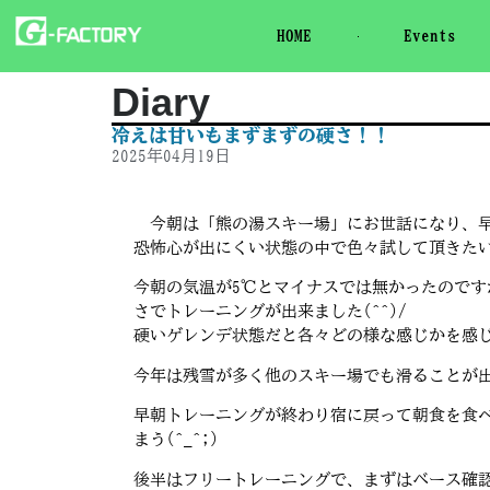
HOME
Events
Diary
冷えは甘いもまずまずの硬さ！！
2025年04月19日
今朝は「熊の湯スキー場」にお世話になり、早
恐怖心が出にくい状態の中で色々試して頂きた
今朝の気温が5℃とマイナスでは無かったので
さでトレーニングが出来ました(^^)/
硬いゲレンデ状態だと各々どの様な感じかを感
今年は残雪が多く他のスキー場でも滑ることが
早朝トレーニングが終わり宿に戻って朝食を食
まう(^_^;)
後半はフリートレーニングで、まずはベース確