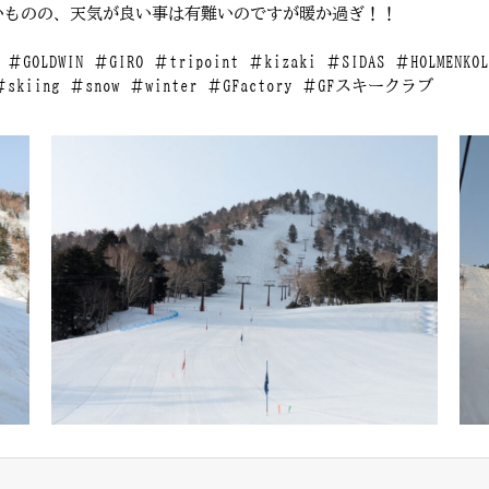
いものの、天気が良い事は有難いのですが暖か過ぎ！！
e ＃GOLDWIN ＃GIRO ＃tripoint ＃kizaki ＃SIDAS ＃HOLMENK
ng ＃snow ＃winter ＃GFactory ＃GFスキークラブ