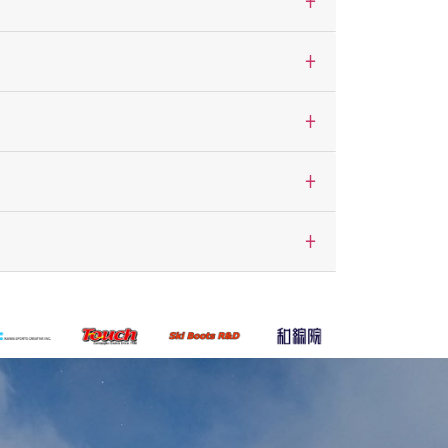
+
+
+
+
+