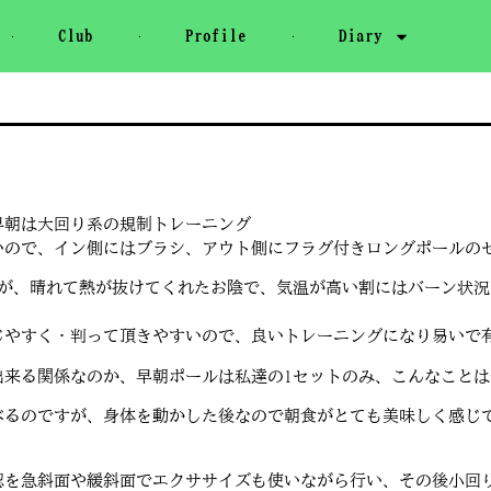
Club
Profile
Diary
朝は大回り系の規制トレーニング
いので、イン側にはブラシ、アウト側にフラグ付きロングポールの
すが、晴れて熱が抜けてくれたお陰で、気温が高い割にはバーン状
じやすく・判って頂きやすいので、良いトレーニングになり易いで
出来る関係なのか、早朝ポールは私達の1セットのみ、こんなこと
べるのですが、身体を動かした後なので朝食がとても美味しく感じ
認を急斜面や緩斜面でエクササイズも使いながら行い、その後小回