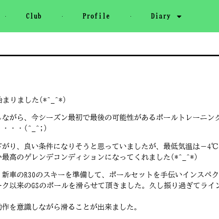
Club
Profile
Diary
りました(*^_^*)
しながら、今シーズン最初で最後の可能性があるポールトレーニン
・・(^_^;)
下がり、良い条件になりそうと思っていましたが、最低気温は－4
高のゲレンデコンディションになってくれました(*^_^*)
新車のR30のスキーを準備して、ポールセットを手伝いインスペ
ク以来のGSのポールを滑らせて頂きました。久し振り過ぎてライ
動作を意識しながら滑ることが出来ました。