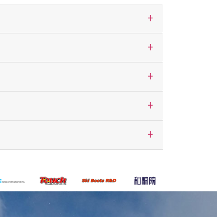
+
+
+
+
+