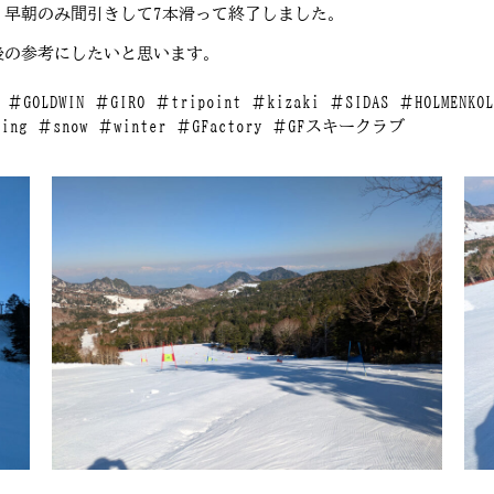
、早朝のみ間引きして7本滑って終了しました。
後の参考にしたいと思います。
e ＃GOLDWIN ＃GIRO ＃tripoint ＃kizaki ＃SIDAS ＃HOLMENK
 ＃snow ＃winter ＃GFactory ＃GFスキークラブ