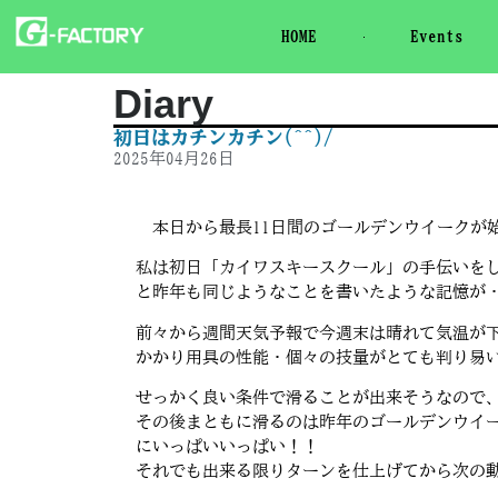
HOME
Events
Diary
初日はカチンカチン(^^)/
2025年04月26日
本日から最長11日間のゴールデンウイークが始ま
私は初日「カイワスキースクール」の手伝いを
と昨年も同じようなことを書いたような記憶が・・
前々から週間天気予報で今週末は晴れて気温が
かかり用具の性能・個々の技量がとても判り易い最
せっかく良い条件で滑ることが出来そうなので、
その後まともに滑るのは昨年のゴールデンウイー
にいっぱいいっぱい！！
それでも出来る限りターンを仕上げてから次の