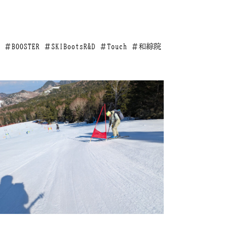
OL ＃BOOSTER ＃SKIBootsR&D ＃Touch ＃和綜院