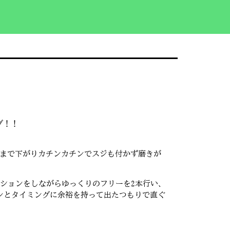
グ！！
℃まで下がりカチンカチンでスジも付かず磨きが
クションをしながらゆっくりのフリーを2本行い、
ンとタイミングに余裕を持って出たつもりで直ぐ