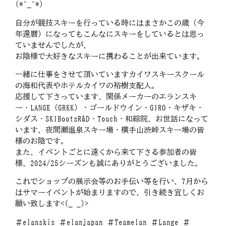
(*^_^*)
自分が競技スキーを行っている時にはまさかこの歳（今
年還暦）になってもこんなにスキーをしているとは思っ
ていませんでしたが、
お陰様で大好きなスキーに携わることが出来ています。
一緒に仕事をさせて頂いていますカイワスキースクール
の海和代表やホテルカイワの裕樹支配人。
応援して下さっています、関係メーカーのエランスキ
ー・LANGE（GRKK）・ゴールドウイン・GIRO・キザキ・
シダス・SKIBootsR&D・Touch・和綜院、お世話になって
います、夜間瀬温泉スキー場・横手山渋峠スキー場の皆
様のお陰です。
また、イベントごとに遠くから来て下さる参加者の皆
様、2024/25シーズンも誠にありがとうございました。
これでショップの展示会等のお手伝い等を行い、7月から
はサマーイベントが始まりますので、引き続き宜しくお
願い致します<(_ _)>
＃elanskis ＃elanjapan ＃Teamelan ＃Lange ＃