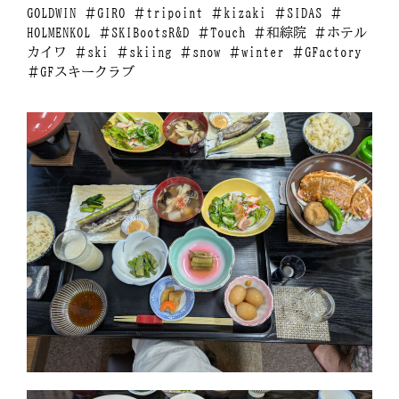
GOLDWIN ＃GIRO ＃tripoint ＃kizaki ＃SIDAS ＃
HOLMENKOL ＃SKIBootsR&D ＃Touch ＃和綜院 ＃ホテル
カイワ ＃ski ＃skiing ＃snow ＃winter ＃GFactory
＃GFスキークラブ