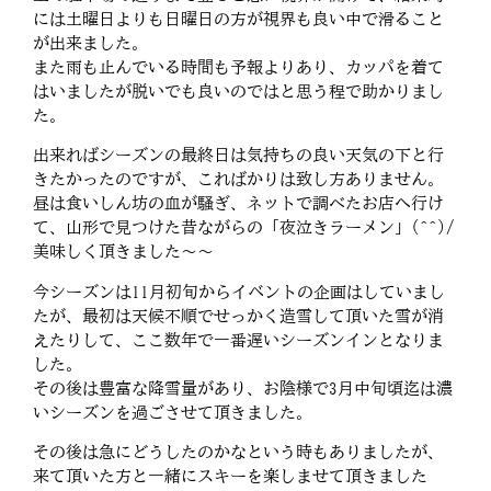
には土曜日よりも日曜日の方が視界も良い中で滑ること
が出来ました。
また雨も止んでいる時間も予報よりあり、カッパを着て
はいましたが脱いでも良いのではと思う程で助かりまし
た。
出来ればシーズンの最終日は気持ちの良い天気の下と行
きたかったのですが、こればかりは致し方ありません。
昼は食いしん坊の血が騒ぎ、ネットで調べたお店へ行け
て、山形で見つけた昔ながらの「夜泣きラーメン」(^^)/
美味しく頂きました～～
今シーズンは11月初旬からイベントの企画はしていまし
たが、最初は天候不順でせっかく造雪して頂いた雪が消
えたりして、ここ数年で一番遅いシーズンインとなりま
した。
その後は豊富な降雪量があり、お陰様で3月中旬頃迄は濃
いシーズンを過ごさせて頂きました。
その後は急にどうしたのかなという時もありましたが、
来て頂いた方と一緒にスキーを楽しませて頂きました