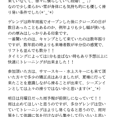
来ていなくて、徐々に慣らしていく段階(^_^;)
なので少し柔らかい雪が身体にも気持ち的にも優しく滑
り易い条件でした(*^_^*)
ゲレンデは昨年雨風でオープンした後にクローズの日が
数日あったこともあるのか、例年よりも少し幅が狭いも
のの厚みはしっかりある印象です。
一番驚いたのは、キャンプとして来ていたのは数年振り
ですが、数年前の時よりも来場者数が半分位の感覚で、
リフトも並んでも数分！！
タイミングによっては1分も並ばない時もあり予想以上に
快適にトレーニングが出来ました！！
参加頂いた方は、サマースキー・水上スキーにも来て頂
いた方々で多少の矯正点はありましたが、夏場に行って
来たことを意識しながら滑ることが出来て、シーズンイ
ンとしては上々の滑りではないかと思います(*^_^*)
明日は月曜日だった雨予報が前倒しになっていて！！
雨は止めてほしいと思うのですが、多分ゲレンデは空い
ていてトレーニングはよりし易くなると思うので、雨対
策をして体調に気を付けながら集中して行いたいと思い