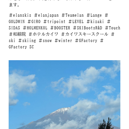
ます。
＃elanskis ＃elanjapan ＃Teamelan ＃Lange ＃
GOLDWIN ＃GIRO ＃tripoint ＃LEVEL ＃kizaki ＃
SIDAS ＃HOLMENKOL ＃BOOSTER ＃SKIBootsR&D ＃Touch
＃和綜院 ＃ホテルカイワ ＃カイワスキースクール ＃
ski ＃skiing ＃snow ＃winter ＃GFactory ＃
GFactory SC