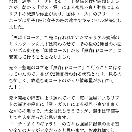
役員・選手・コーチによるコート整備を行い開始しまし
たが、朝から「ガス・雲」による視界不良と強風による
リフトの減速や停止があり、国体コース」のフリー・ウ
エーブは男子1班と女子の班の途中でキャンセルが決定し
ました。
「黒森山コース」で先に行われていたマテリアル規制の
ミドルターンをまずは終わらせて、その後の2種目の小回
りリズム変化を「国体コース」から「黒森山Aコース」に
変更して行うこととなりました。
元々不整地のコブを「黒森山Bコース」で行うことにはな
っていたので、並びで2種目行われる状態となり、見るの
も忙しく、放送も両コートのが入り情報量が沢山でし
た！！
元々開始が降雪により遅れていて、更に強風によるリフ
トの減速や停止に「雲・ガス」による視界不良で止まり
ながらの進行で、大会役員もそうですが、選手は準備等
とても大変だったと思います。
コーチ・多くのギャラリーの方々も強風に湿気のある雪
で全ての方々が大変だったと思います。お疲れ様でし