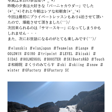
写真は本日の参加者(*^_^*)
昨晩の夕食は大好きな「バーニャカウダー」でした
(*^_^*)それと今朝はレアな和朝食(*^_^*)
今回は最初にプライベートレッスンもあり4泊させて頂い
たので、堪能させて頂きました(^^)/
次回来られるのは「サマースキー」になってしまうかも
しれません・・・
また、次にお世話になるのがとても楽しみです(^^)/
＃elanskis ＃elanjapan ＃Teamelan ＃Lange ＃
GOLDWIN ＃GIRO ＃tripoint ＃LEVEL ＃kizaki ＃
SIDAS ＃HOLMENKOL ＃BOOSTER ＃SKIBootsR&D ＃Touch
＃和綜院 ＃くりのみてらす ＃ski ＃skiing ＃snow ＃
winter ＃GFactory ＃GFactory SC