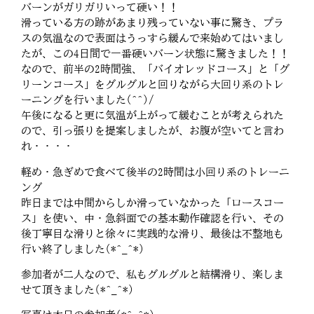
バーンがガリガリいって硬い！！
滑っている方の跡があまり残っていない事に驚き、プラ
スの気温なので表面はうっすら緩んで来始めてはいまし
たが、この4日間で一番硬いバーン状態に驚きました！！
なので、前半の2時間強、「バイオレッドコース」と「グ
リーンコース」をグルグルと回りながら大回り系のトレ
ーニングを行いました(^^)/
午後になると更に気温が上がって緩むことが考えられた
ので、引っ張りを提案しましたが、お腹が空いてと言わ
れ・・・・
軽め・急ぎめで食べて後半の2時間は小回り系のトレーニ
ング
昨日までは中間からしか滑っていなかった「ロースコー
ス」を使い、中・急斜面での基本動作確認を行い、その
後丁寧目な滑りと徐々に実践的な滑り、最後は不整地も
行い終了しました(*^_^*)
参加者が二人なので、私もグルグルと結構滑り、楽しま
せて頂きました(*^_^*)